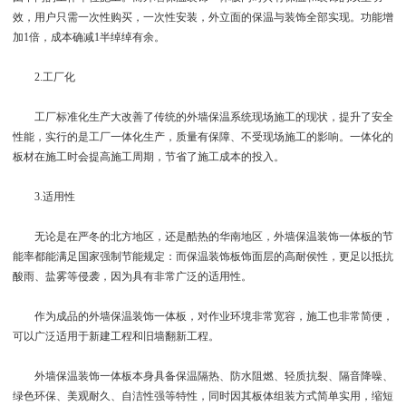
效，用户只需一次性购买，一次性安装，外立面的保温与装饰全部实现。功能增
加1倍，成本确减1半绰绰有余。
2.工厂化
工厂标准化生产大改善了传统的外墙保温系统现场施工的现状，提升了安全
性能，实行的是工厂一体化生产，质量有保障、不受现场施工的影响。一体化的
板材在施工时会提高施工周期，节省了施工成本的投入。
3.适用性
无论是在严冬的北方地区，还是酷热的华南地区，外墙保温装饰一体板的节
能率都能满足国家强制节能规定：而保温装饰板饰面层的高耐侯性，更足以抵抗
酸雨、盐雾等侵袭，因为具有非常广泛的适用性。
作为成品的外墙保温装饰一体板，对作业环境非常宽容，施工也非常简便，
可以广泛适用于新建工程和旧墙翻新工程。
外墙保温装饰一体板本身具备保温隔热、防水阻燃、轻质抗裂、隔音降噪、
绿色环保、美观耐久、自洁性强等特性，同时因其板体组装方式简单实用，缩短