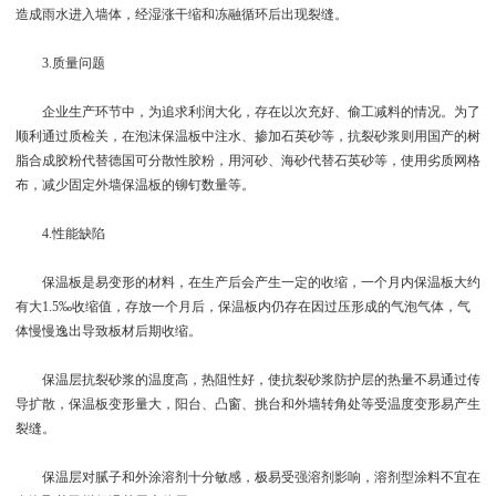
造成雨水进入墙体，经湿涨干缩和冻融循环后出现裂缝。
3.质量问题
企业生产环节中，为追求利润大化，存在以次充好、偷工减料的情况。为了
顺利通过质检关，在泡沫保温板中注水、掺加石英砂等，抗裂砂浆则用国产的树
脂合成胶粉代替德国可分散性胶粉，用河砂、海砂代替石英砂等，使用劣质网格
布，减少固定外墙保温板的铆钉数量等。
4.性能缺陷
保温板是易变形的材料，在生产后会产生一定的收缩，一个月内保温板大约
有大1.5‰收缩值，存放一个月后，保温板内仍存在因过压形成的气泡气体，气
体慢慢逸出导致板材后期收缩。
保温层抗裂砂浆的温度高，热阻性好，使抗裂砂浆防护层的热量不易通过传
导扩散，保温板变形量大，阳台、凸窗、挑台和外墙转角处等受温度变形易产生
裂缝。
保温层对腻子和外涂溶剂十分敏感，极易受强溶剂影响，溶剂型涂料不宜在