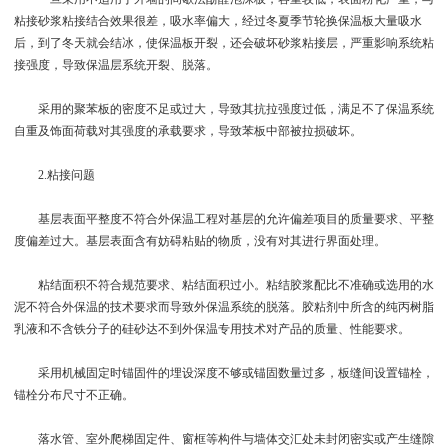
粘接砂浆粘接结合效果很差，吸水率偏大，经过冬夏季节轮换保温板大量吸水
后，到了冬天就会结冰，使保温板开裂，还会破坏砂浆粘接层，严重影响系统粘
接强度，导致保温层系统开裂、脱落。
采用的聚苯板的密度不足或过大，导致其抗拉强度过低，满足不了保温系统
自重及饰面荷载对其强度的承载要求，导致苯板中部被拉损破坏。
2.粘接问题
基层表面平整度不符合外保温工程对基层的允许偏差项目的质量要求、平整
度偏差过大。基层表面含有妨碍粘贴的物质，没有对其进行界面处理。
粘结面积不符合规范要求、粘结面积过小。粘结胶浆配比不准确或选用的水
泥不符合外保温的技术要求而导致外保温系统的脱落。胶粘剂中所含的纯丙树脂
乳液和不含铁分子的硅砂达不到外保温专用技术对产品的质量、性能要求。
采用机械固定时锚固件的埋设深度不够或锚固数量过多，板缝间设置锚栓，
锚栓分布尺寸不正确。
落水管、室外爬梯固定件、窗框等构件与墙体交汇处未封闭密实或产生缝隙